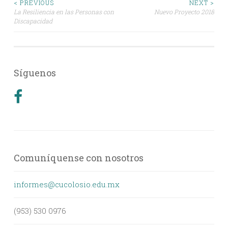
Post
< PREVIOUS
NEXT >
La Resiliencia en las Personas con
Nuevo Proyecto 2018
Discapacidad
navigation
Síguenos
Comuníquense con nosotros
informes@cucolosio.edu.mx
(953) 530 0976