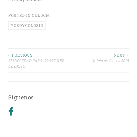
POSTED IN
CULDCM
YOSOYCOLOSIO
Post
< PREVIOUS
NEXT >
SI HAY EDAD PARA CONSEGUIR
Inicio de Clases 2018
EL ÉXITO
navigation
Síguenos