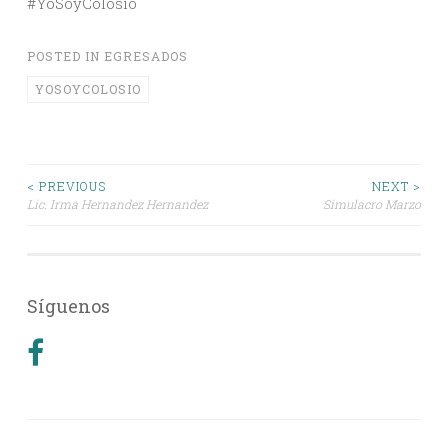
#YoSoyColosio
POSTED IN
EGRESADOS
YOSOYCOLOSIO
Post
< PREVIOUS
NEXT >
Lic. Irma Hernandez Hernandez
Simulacro Marzo
navigation
Síguenos