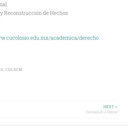
nal.
 y Reconstrucción de Hechos.
w.cucolosio.edu.mx/academica/derecho
ES
,
CULDCM
NEXT >
Festejando a Mamá