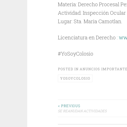
Materia: Derecho Procesal Pe
Actividad: Inspección Ocular
Lugar: Sta. Maria Camotlan.
Licenciatura en Derecho :
ww
#YoSoyColosio
POSTED IN
ANUNCIOS IMPORTANT
YOSOYCOLOSIO
Post
< PREVIOUS
SE REANUDAN ACTIVIDADES
navigation