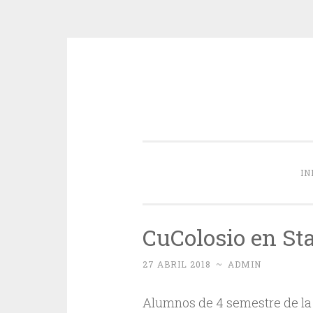
Skip
to
content
IN
CuColosio en St
27 ABRIL 2018
~
ADMIN
Alumnos de 4 semestre de la 